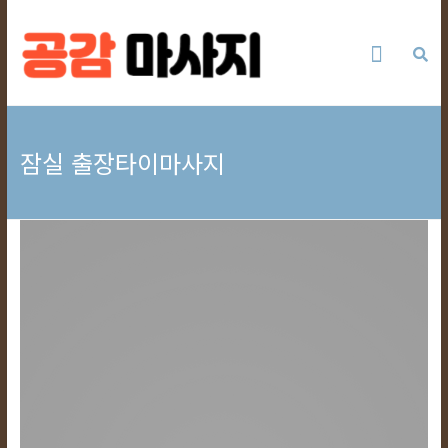
Skip
잠
to
content
실
출
잠실 출장타이마사지
장
타
이
마
사
지