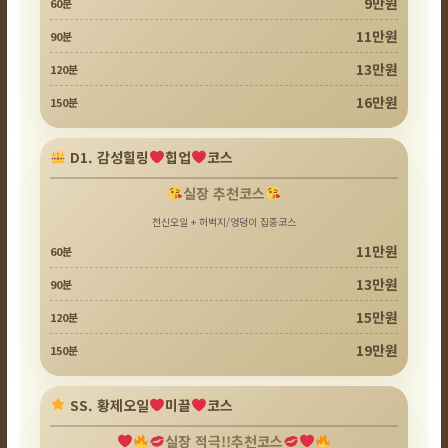
9만원
60분
11만원
90분
13만원
120분
16만원
150분
D1. 감성힐링
힙업
코스
실장 추천코스
전신오일 + 허벅지/엉덩이 집중코스
11만원
60분
13만원
90분
15만원
120분
19만원
150분
SS. 황제오일
미끌
코스
실장 적극!!추천코스