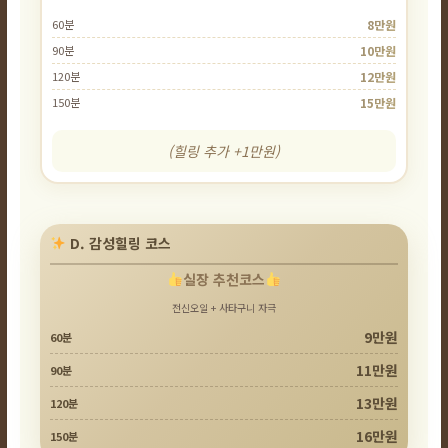
60분
8만원
90분
10만원
120분
12만원
150분
15만원
(힐링 추가 +1만원)
D. 감성힐링 코스
실장 추천코스
전신오일 + 사타구니 자극
9만원
60분
11만원
90분
13만원
120분
16만원
150분