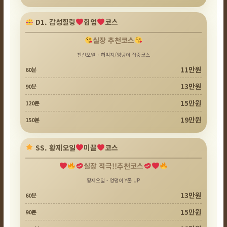
D1. 감성힐링
힙업
코스
실장 추천코스
전신오일 + 허벅지/엉덩이 집중코스
11만원
60분
13만원
90분
15만원
120분
19만원
150분
SS. 황제오일
미끌
코스
실장 적극!!추천코스
황제오일 - 엉덩이 Y존 UP
13만원
60분
15만원
90분