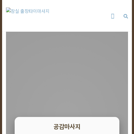
Skip
잠
to
content
실
출
장
타
이
마
사
지
공감마사지