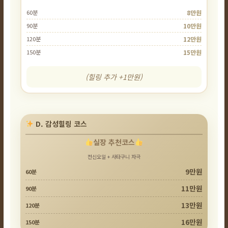
60분
8만원
90분
10만원
120분
12만원
150분
15만원
(힐링 추가 +1만원)
D. 감성힐링 코스
실장 추천코스
전신오일 + 사타구니 자극
9만원
60분
11만원
90분
13만원
120분
16만원
150분