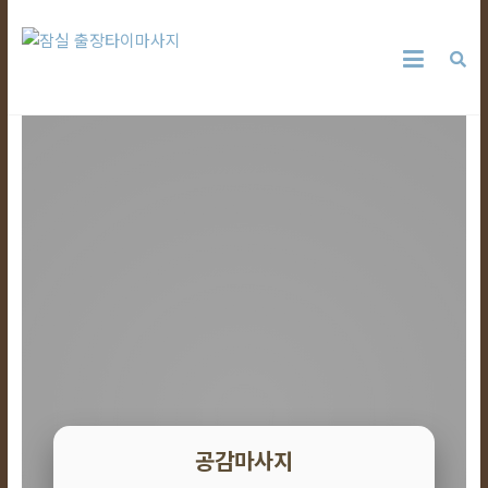
Skip
잠
to
content
실
출
장
타
이
마
사
지
공감마사지