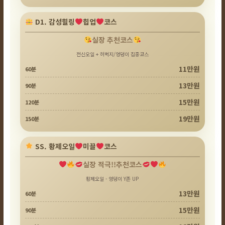
D1. 감성힐링
힙업
코스
실장 추천코스
전신오일 + 허벅지/엉덩이 집중코스
11만원
60분
13만원
90분
15만원
120분
19만원
150분
SS. 황제오일
미끌
코스
실장 적극!!추천코스
황제오일 - 엉덩이 Y존 UP
13만원
60분
15만원
90분